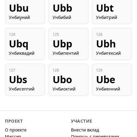
Ubu
Ubb
Ubt
Унбиуний
Унбибий
Унбитрий
124
125
126
Ubq
Ubp
Ubh
Унбиквадий
Унбипентий
Унбигексий
127
128
129
Ubs
Ubo
Ube
Унбисептий
Унбиоктий
Унбиенний
ПРОЕКТ
УЧАСТИЕ
О проекте
Внести вклад
Миссия
Помощь с переводами