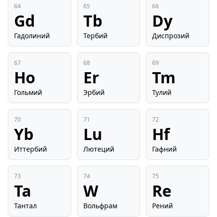
64
65
66
Gd
Tb
Dy
Гадолиний
Тербий
Диспрозий
67
68
69
Ho
Er
Tm
Гольмий
Эрбий
Тулий
70
71
72
Yb
Lu
Hf
Иттербий
Лютеций
Гафний
73
74
75
Ta
W
Re
Тантал
Вольфрам
Рений