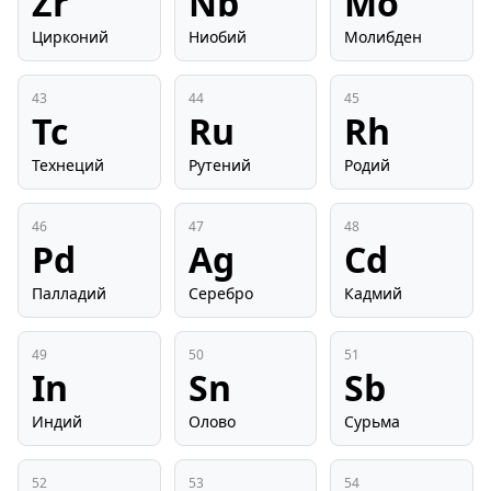
Zr
Nb
Mo
Цирконий
Ниобий
Молибден
43
44
45
Tc
Ru
Rh
Технеций
Рутений
Родий
46
47
48
Pd
Ag
Cd
Палладий
Серебро
Кадмий
49
50
51
In
Sn
Sb
Индий
Олово
Сурьма
52
53
54