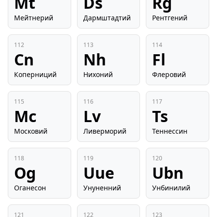
Mt
Ds
Rg
Мейтнерий
Дармштадтий
Рентгений
112
113
114
Cn
Nh
Fl
Коперниций
Нихоний
Флеровий
115
116
117
Mc
Lv
Ts
Московий
Ливерморий
Теннессин
118
119
120
Og
Uue
Ubn
Оганесон
Унуненний
Унбинилий
121
122
123