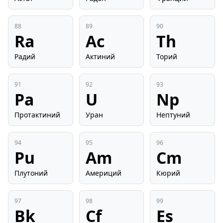
88
89
90
Ra
Ac
Th
Радий
Актиний
Торий
91
92
93
Pa
U
Np
Протактиний
Уран
Нептуний
94
95
96
Pu
Am
Cm
Плутоний
Америций
Кюрий
97
98
99
Bk
Cf
Es