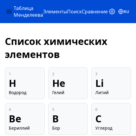
Таблица
Элементы
Поиск
Сравнение
RU
Менделеева
Список химических
элементов
1
2
3
H
He
Li
Водород
Гелий
Литий
4
5
6
Be
B
C
Бериллий
Бор
Углерод