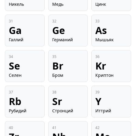
Никель
Медь
Цинк
31
32
33
Ga
Ge
As
Галлий
Германий
Мышьяк
34
35
36
Se
Br
Kr
Селен
Бром
Криптон
37
38
39
Rb
Sr
Y
Рубидий
Стронций
Иттрий
40
41
42