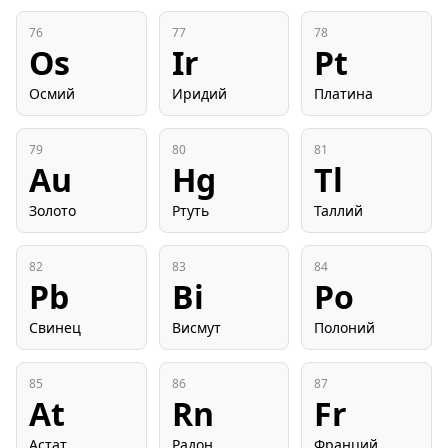
76
77
78
Os
Ir
Pt
Осмий
Иридий
Платина
79
80
81
Au
Hg
Tl
Золото
Ртуть
Таллий
82
83
84
Pb
Bi
Po
Свинец
Висмут
Полоний
85
86
87
At
Rn
Fr
Астат
Радон
Франций