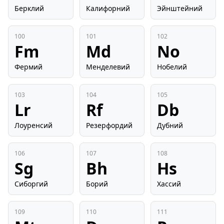
Берклий
Калифорний
Эйнштейний
100
101
102
Fm
Md
No
Фермий
Менделевий
Нобелий
103
104
105
Lr
Rf
Db
Лоуренсий
Резерфордий
Дубний
106
107
108
Sg
Bh
Hs
Сиборгий
Борий
Хассий
109
110
111