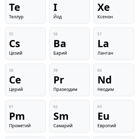
Te
I
Xe
Теллур
Йод
Ксенон
55
56
57
Cs
Ba
La
Цезий
Барий
Лантан
58
59
60
Ce
Pr
Nd
Церий
Празеодим
Неодим
61
62
63
Pm
Sm
Eu
Прометий
Самарий
Европий