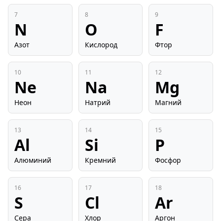
7
8
9
N
O
F
Азот
Кислород
Фтор
10
11
12
Ne
Na
Mg
Неон
Натрий
Магний
13
14
15
Al
Si
P
Алюминий
Кремний
Фосфор
16
17
18
S
Cl
Ar
Сера
Хлор
Аргон